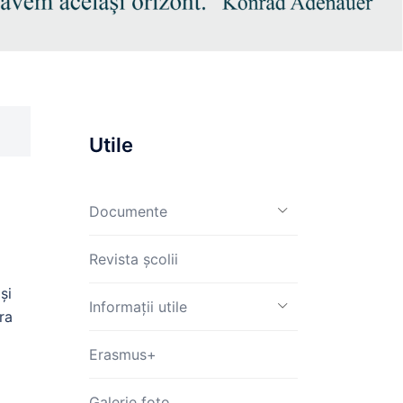
Utile
Documente
Revista școlii
și
Informații utile
ra
Erasmus+
Galerie foto