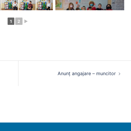
1
2
►
Anunț angajare – muncitor