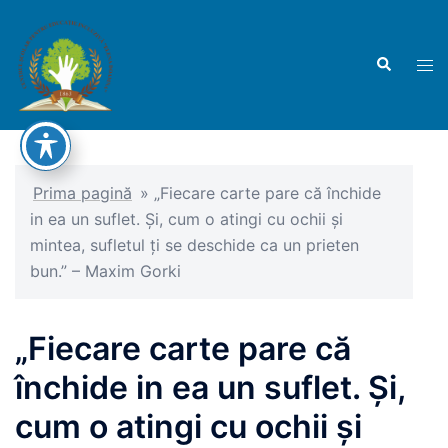
Sari
la
Caută
conținut
Com
men
Prima pagină
»
„Fiecare carte pare că închide
in ea un suflet. Şi, cum o atingi cu ochii şi
mintea, sufletul ţi se deschide ca un prieten
bun.” – Maxim Gorki
„Fiecare carte pare că
închide in ea un suflet. Şi,
cum o atingi cu ochii şi