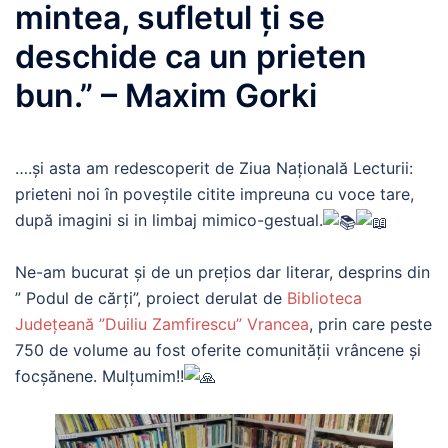
mintea, sufletul ţi se
deschide ca un prieten
bun.” – Maxim Gorki
….și asta am redescoperit de Ziua Națională Lecturii:
prieteni noi în poveștile citite impreuna cu voce tare,
după imagini si in limbaj mimico-gestual.
Ne-am bucurat și de un prețios dar literar, desprins din
” Podul de cărți”, proiect derulat de
Biblioteca
Județeană ”Duiliu Zamfirescu” Vrancea
, prin care peste
750 de volume au fost oferite comunității vrâncene și
focșănene. Mulțumim!!