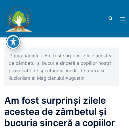
Sari
la
Caută
conținut
Com
men
Prima pagină
»
Am fost surprinși zilele acestea
de zâmbetul și bucuria sinceră a copiilor noștri
provocate de spectacolul inedit de teatru și
iluzionism al Magicianului Augustin.
Am fost surprinși zilele
acestea de zâmbetul și
bucuria sinceră a copiilor